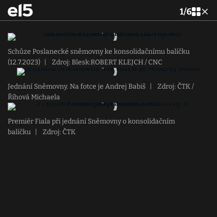
1
/
6
Schůze Poslanecké sněmovny ke konsolidačnímu balíčku
(12.7.2023)
|
Zdroj: Blesk:ROBERT KLEJCH / CNC
Jednání Sněmovny. Na fotce je Andrej Babiš
|
Zdroj: ČTK /
Říhová Michaela
Premiér Fiala při jednání Sněmovny o konsolidačním
balíčku
|
Zdroj: ČTK