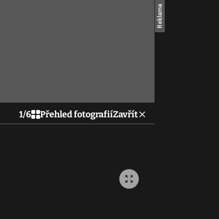
1
/
6
Přehled fotografií
Zavřít