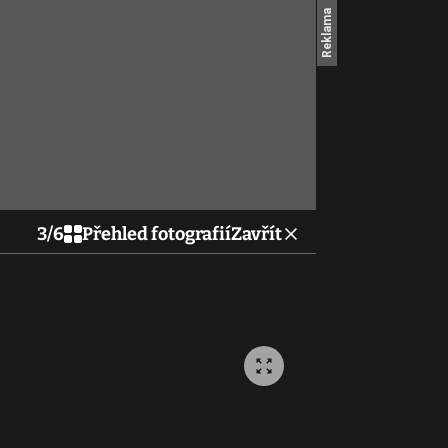
3
/
6
Přehled fotografií
Zavřít