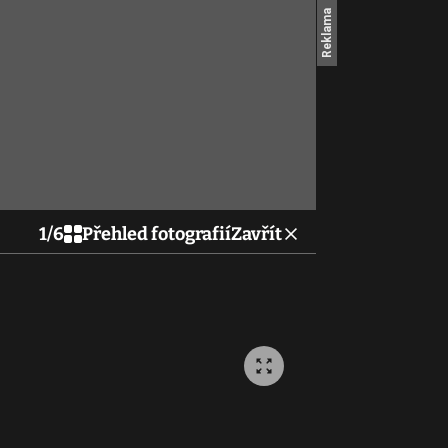
1
/
6
Přehled fotografií
Zavřít