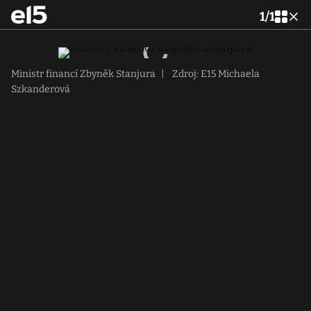
1
/
1
Ministr financí Zbyněk Stanjura
|
Zdroj: E15 Michaela
Szkanderová