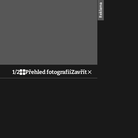
1
/
2
Přehled fotografií
Zavřít