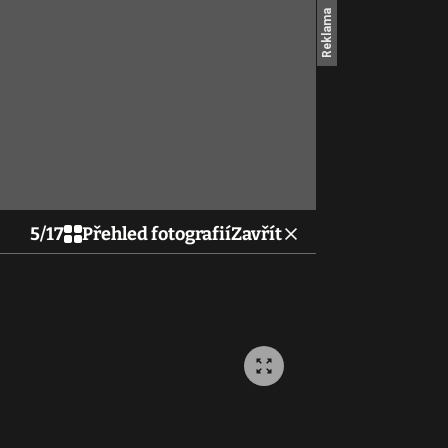
5
/
17
Přehled fotografií
Zavřít