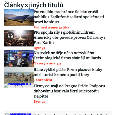
Články z jiných titulů
Potenciální zachránce Soleku zrušil
nabídku. Zadlužené solární společnosti
hrozí konkurz
Průmysl a energetika
PPF spojila síly s globálním lídrem.
Americký obr povede provoz O2 areny i
Fora Karlín
Byznys
Na trzích se děje něco nezvyklého.
Technologické firmy shánějí miliardy
Názory a analýzy
Itálie vyklízí pláže. První plážové kluby
mizí, turisté změnu pocítí brzy
Zahraniční
Firmy couvají od Prague Pride. Podporu
duhovému festivalu škrtl Microsoft i
Deloitte
Byznys