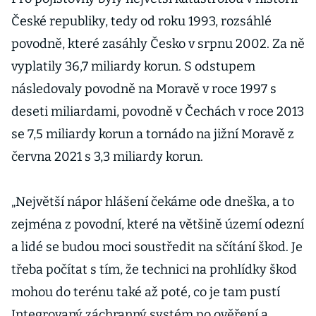
České republiky, tedy od roku 1993, rozsáhlé
povodně, které zasáhly Česko v srpnu 2002. Za ně
vyplatily 36,7 miliardy korun. S odstupem
následovaly povodně na Moravě v roce 1997 s
deseti miliardami, povodně v Čechách v roce 2013
se 7,5 miliardy korun a tornádo na jižní Moravě z
června 2021 s 3,3 miliardy korun.
„Největší nápor hlášení čekáme ode dneška, a to
zejména z povodní, které na většině území odezní
a lidé se budou moci soustředit na sčítání škod. Je
třeba počítat s tím, že technici na prohlídky škod
mohou do terénu také až poté, co je tam pustí
Integrovaný záchranný systém po ověření a