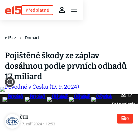
Předplatné
e15.cz
Domácí
Pojištěné škody ze záplav
dosáhnou podle prvních odhadů
17 miliard
17
Fotogalerie
ČTK
0
17. září 2024
·
12:53