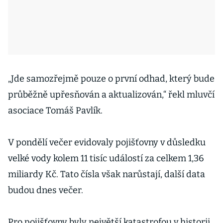
„Jde samozřejmě pouze o první odhad, který bude
průběžně upřesňován a aktualizován,“ řekl mluvčí
asociace Tomáš Pavlík.
V pondělí večer evidovaly pojišťovny v důsledku
velké vody kolem 11 tisíc událostí za celkem 1,36
miliardy Kč. Tato čísla však narůstají, další data
budou dnes večer.
Pro pojišťovny byly největší katastrofou v historii