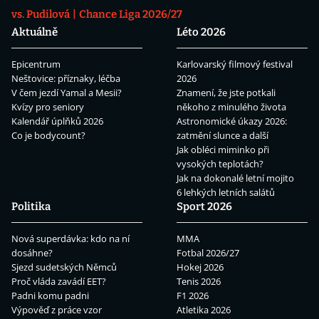
vs. Pudilová
Chance Liga 2026/27
Aktuálně
Léto 2026
Epicentrum
Karlovarský filmový festival
Neštovice: příznaky, léčba
2026
V čem jezdí Yamal a Mesii?
Znamení, že jste potkali
Kvízy pro seniory
někoho z minulého života
Kalendář úplňků 2026
Astronomické úkazy 2026:
Co je bodycount?
zatmění slunce a další
Jak obléci miminko při
vysokých teplotách?
Jak na dokonalé letní mojito
6 lehkých letních salátů
Politika
Sport 2026
Nová superdávka: kdo na ní
MMA
dosáhne?
Fotbal 2026/27
Sjezd sudetských Němců
Hokej 2026
Proč vláda zavádí EET?
Tenis 2026
Padni komu padni
F1 2026
Výpověď z práce vzor
Atletika 2026