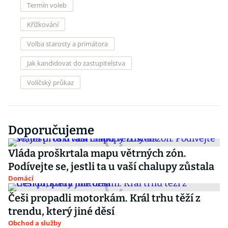
Termín voleb
Křížkování
Volba starosty a primátora
Jak kandidovat do zastupitelstva
Voličský průkaz
Doporučujeme
Vláda proškrtala mapu větrných zón.
Podívejte se, jestli ta u vaší chalupy zůstala
Domácí
Češi propadli motorkám. Král trhu těží z
trendu, který jiné děsí
Obchod a služby