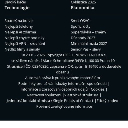
Divoký kačer
Cyklistika 2026
Technologie
Ekonomika
SpaceX na burze
Smrt OSVČ
Nejlepší telefony
Spořicí účty
Nejlepší AI zdarma
Superdávka – změny
Nejlepší chytré hodinky
Důchody 2027
Nejlepší VPN – srovnání
Minimální mzda 2027
Netflix filmy a seriály
Senior Pas – slevy
© 2001 - 2026 Copyright
CZECH NEWS CENTER a.s.
se sídlem náměstí Marie Schmolkové 3493/1, 100 00 Praha 10 -
Strašnice, IČO: 02346826, zapsána v OR, sp.zn. B 19490 a dodavatelé
obsahu
Autorská práva k publikovaným materiálům
Podmínky pro užívání služby informační společnosti
Informace o zpracování osobních údajů
Cookies
Nastavení soukromí
Vlastnická struktura
Jednotná kontaktní místa / Single Points of Contact
Etický kodex
Povinně zveřejňované informace