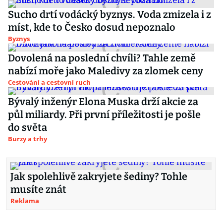
Sucho drtí vodácký byznys. Voda zmizela i z
míst, kde to Česko dosud nepoznalo
Byznys
Dovolená na poslední chvíli? Tahle země
nabízí moře jako Maledivy za zlomek ceny
Cestování a cestovní ruch
Bývalý inženýr Elona Muska drží akcie za
půl miliardy. Při první příležitosti je pošle
do světa
Burzy a trhy
Jak spolehlivě zakryjete šediny? Tohle
musíte znát
Reklama