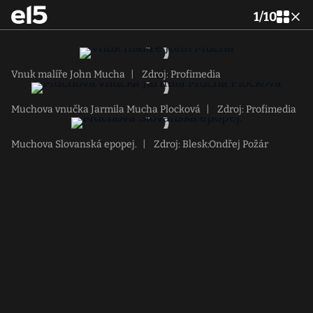
1
/
10
Vnuk malíře John Mucha
|
Zdroj: Profimedia
Muchova vnučka Jarmila Mucha Plocková
|
Zdroj: Profimedia
Muchova Slovanská epopej.
|
Zdroj: Blesk:Ondřej Požár