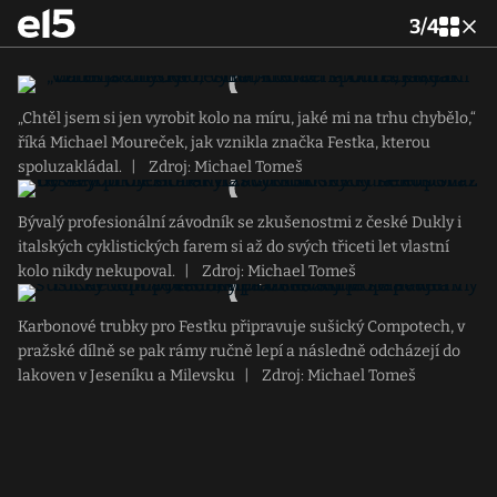
3
/
4
„Chtěl jsem si jen vyrobit kolo na míru, jaké mi na trhu chybělo,“
říká Michael Moureček, jak vznikla značka Festka, kterou
spoluzakládal.
|
Zdroj: Michael Tomeš
Bývalý profesionální závodník se zkušenostmi z české Dukly i
italských cyklistických farem si až do svých třiceti let vlastní
kolo nikdy nekupoval.
|
Zdroj: Michael Tomeš
Karbonové trubky pro Festku připravuje sušický Compotech, v
pražské dílně se pak rámy ručně lepí a následně odcházejí do
lakoven v Jeseníku a Milevsku
|
Zdroj: Michael Tomeš