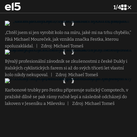
1
/
4
„Chtěl jsem si jen vyrobit kolo na míru, jaké mi na trhu chybělo,“
říká Michael Moureček, jak vznikla značka Festka, kterou
spoluzakládal.
|
Zdroj: Michael Tomeš
Bývalý profesionální závodník se zkušenostmi z české Dukly i
italských cyklistických farem si až do svých třiceti let vlastní
kolo nikdy nekupoval.
|
Zdroj: Michael Tomeš
Karbonové trubky pro Festku připravuje sušický Compotech, v
pražské dílně se pak rámy ručně lepí a následně odcházejí do
lakoven v Jeseníku a Milevsku
|
Zdroj: Michael Tomeš