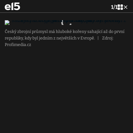
1
/
1
Český zbrojní průmysl má hluboké kořeny sahající až do první
republiky, kdy byl jedním z největších v Evropě.
|
Zdroj:
Profimedia.cz