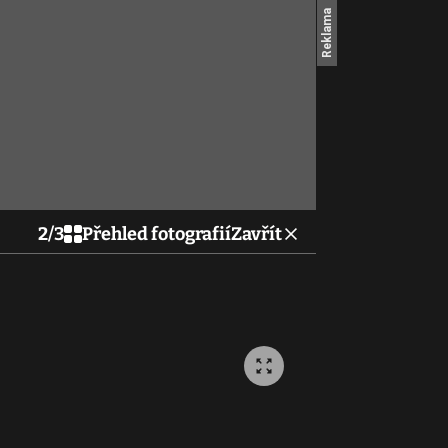
2
/
3
Přehled fotografií
Zavřít