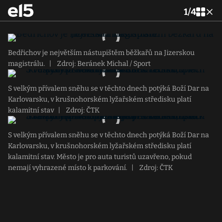
1
/
4
Bedřichov je největším nástupištěm běžkařů na Jizerskou
magistrálu.
|
Zdroj: Beránek Michal / Sport
S velkým přívalem sněhu se v těchto dnech potýká Boží Dar na
Karlovarsku, v krušnohorském lyžařském středisku platí
kalamitní stav
|
Zdroj: ČTK
S velkým přívalem sněhu se v těchto dnech potýká Boží Dar na
Karlovarsku, v krušnohorském lyžařském středisku platí
kalamitní stav. Město je pro auta turistů uzavřeno, pokud
nemají vyhrazené místo k parkování.
|
Zdroj: ČTK