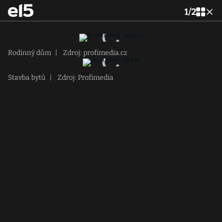
1
/
2
Rodinný dům
|
Zdroj: profimedia.cz
Stavba bytů
|
Zdroj: Profimedia