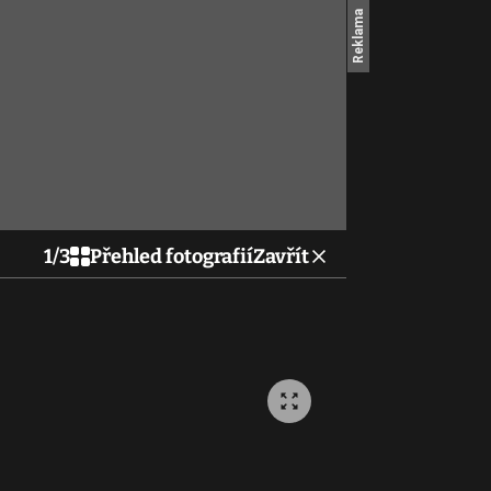
1
/
3
Přehled fotografií
Zavřít