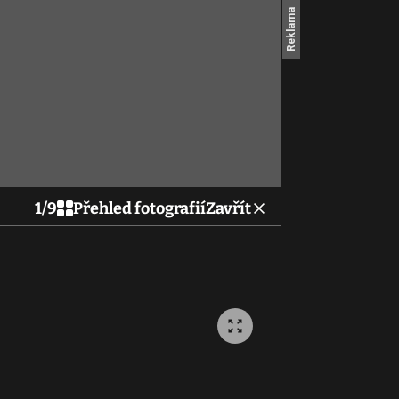
1
/
9
Přehled fotografií
Zavřít