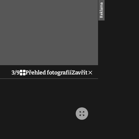
3
/
9
Přehled fotografií
Zavřít