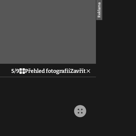
5
/
9
Přehled fotografií
Zavřít