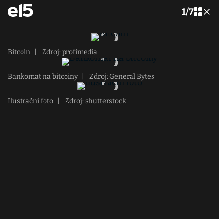
1
/
7
Bitcoin
|
Zdroj: profimedia
Bankomat na bitcoiny
|
Zdroj: General Bytes
Ilustrační foto
|
Zdroj: shutterstock