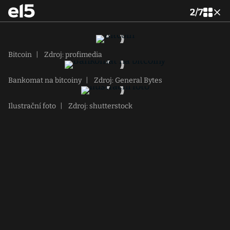
2
/
7
Bitcoin
|
Zdroj: profimedia
Bankomat na bitcoiny
|
Zdroj: General Bytes
Ilustrační foto
|
Zdroj: shutterstock