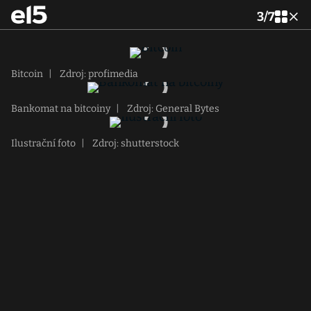
3
/
7
Bitcoin
|
Zdroj: profimedia
Bankomat na bitcoiny
|
Zdroj: General Bytes
Ilustrační foto
|
Zdroj: shutterstock