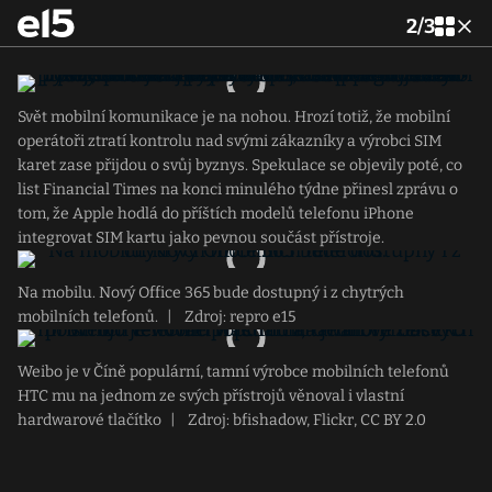
2
/
3
Svět mobilní komunikace je na nohou. Hrozí totiž, že mobilní
operátoři ztratí kontrolu nad svými zákazníky a výrobci SIM
karet zase přijdou o svůj byznys. Spekulace se objevily poté, co
list Financial Times na konci minulého týdne přinesl zprávu o
tom, že Apple hodlá do příštích modelů telefonu iPhone
integrovat SIM kartu jako pevnou součást přístroje.
Na mobilu. Nový Office 365 bude dostupný i z chytrých
mobilních telefonů.
|
Zdroj: repro e15
Weibo je v Číně populární, tamní výrobce mobilních telefonů
HTC mu na jednom ze svých přístrojů věnoval i vlastní
hardwarové tlačítko
|
Zdroj: bfishadow, Flickr, CC BY 2.0