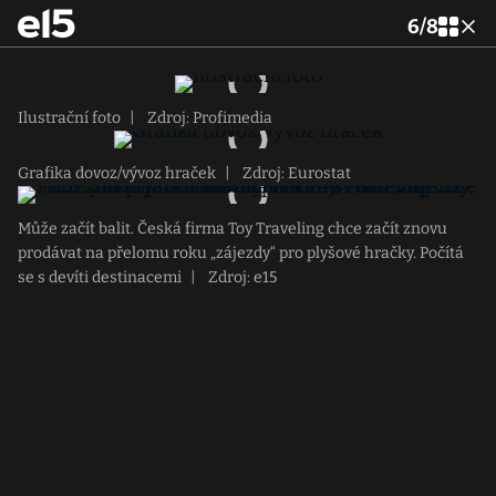
6
/
8
Ilustrační foto
|
Zdroj: Profimedia
Grafika dovoz/vývoz hraček
|
Zdroj: Eurostat
Může začít balit. Česká firma Toy Traveling chce začít znovu
prodávat na přelomu roku „zájezdy“ pro plyšové hračky. Počítá
se s devíti destinacemi
|
Zdroj: e15