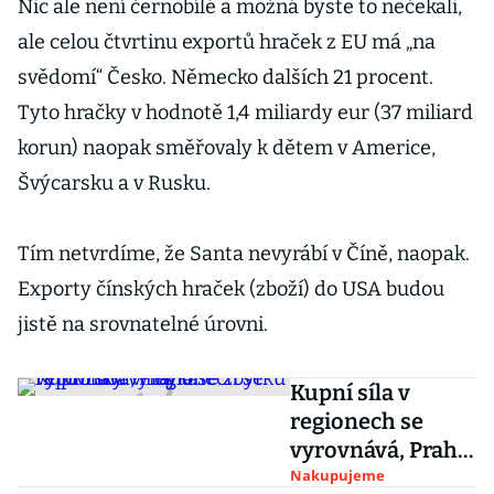
Nic ale není černobílé a možná byste to nečekali,
ale celou čtvrtinu exportů hraček z EU má „na
svědomí“ Česko. Německo dalších 21 procent.
Tyto hračky v hodnotě 1,4 miliardy eur (37 miliard
korun) naopak směřovaly k dětem v Americe,
Švýcarsku a v Rusku.
Tím netvrdíme, že Santa nevyrábí v Číně, naopak.
Exporty čínských hraček (zboží) do USA budou
jistě na srovnatelné úrovni.
Kupní síla v
regionech se
vyrovnává, Praha
se zbytku
Nakupujeme