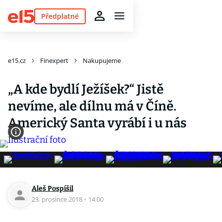
Předplatné
e15.cz
Finexpert
Nakupujeme
„A kde bydlí Ježíšek?“ Jistě
nevíme, ale dílnu má v Číně.
Americký Santa vyrábí i u nás
Aleš Pospíšil
23. prosince 2018
·
14:00