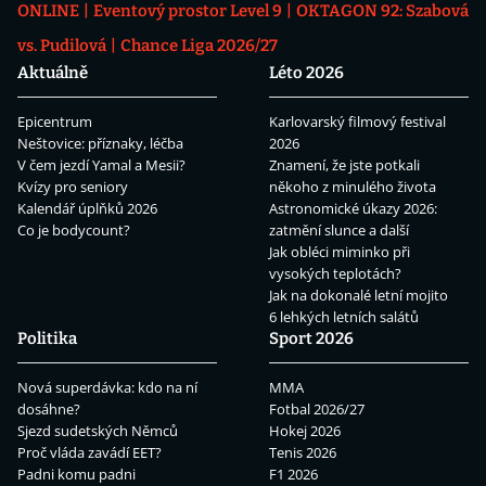
ONLINE
Eventový prostor Level 9
OKTAGON 92: Szabová
vs. Pudilová
Chance Liga 2026/27
Aktuálně
Léto 2026
Epicentrum
Karlovarský filmový festival
Neštovice: příznaky, léčba
2026
V čem jezdí Yamal a Mesii?
Znamení, že jste potkali
Kvízy pro seniory
někoho z minulého života
Kalendář úplňků 2026
Astronomické úkazy 2026:
Co je bodycount?
zatmění slunce a další
Jak obléci miminko při
vysokých teplotách?
Jak na dokonalé letní mojito
6 lehkých letních salátů
Politika
Sport 2026
Nová superdávka: kdo na ní
MMA
dosáhne?
Fotbal 2026/27
Sjezd sudetských Němců
Hokej 2026
Proč vláda zavádí EET?
Tenis 2026
Padni komu padni
F1 2026