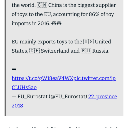
the world. 🇨🇳 China is the biggest supplier
of toys to the EU, accounting for 86% of toy
imports in 2016. 🧸🧸
EU mainly exports toys to the 🇺🇸 United
States, 🇨🇭 Switzerland and 🇷🇺 Russia.
➡️
https://t.co/gW18eaV4WX
pic.twitter.com/lp
CLUHs5ao
— EU_Eurostat (@EU_Eurostat)
22. prosince
2018