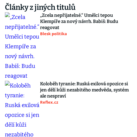
Články z jiných titulů
„Zcela nepřijatelné.“ Umělci tepou
Klempíře za nový návrh. Babiš: Budu
reagovat
Blesk politika
Koloběh tyranie: Ruská exilová opozice si
jen dělí kůži nezabitého medvěda, systém
ale nespraví
Reflex.cz