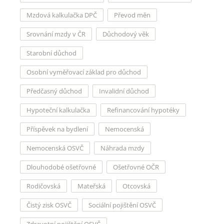
Mzdová kalkulačka DPČ
Převod měn
Srovnání mzdy v ČR
Důchodový věk
Starobní důchod
Osobní vyměřovací základ pro důchod
Předčasný důchod
Invalidní důchod
Hypoteční kalkulačka
Refinancování hypotéky
Příspěvek na bydlení
Nemocenská
Nemocenská OSVČ
Náhrada mzdy
Dlouhodobé ošetřovné
Ošetřovné OČR
Rodičovská
Mateřská
Otcovská
Čistý zisk OSVČ
Sociální pojištění OSVČ