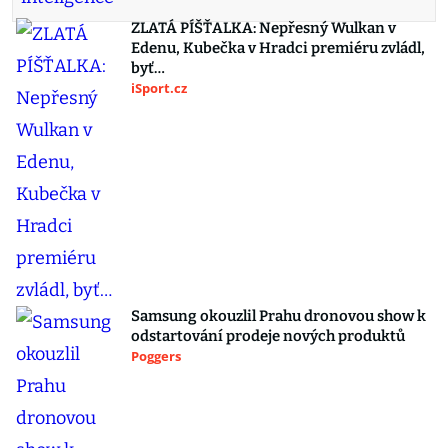
ZLATÁ PÍŠŤALKA: Nepřesný Wulkan v
Edenu, Kubečka v Hradci premiéru zvládl,
byť…
iSport.cz
Samsung okouzlil Prahu dronovou show k
odstartování prodeje nových produktů
Poggers