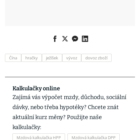
Čína
hračky
ježíšek
vývoz
dovoz zboží
Kalkulačky online
Zajímá vás výpočet mzdy, důchodu, sociální
dávky, nebo třeba hypotéky? Chcete znát
aktuální kurz měny? Použijte naše
kalkulačky:
Mzdová kalkulačka HPP
Mzdová kalkulačka DPP