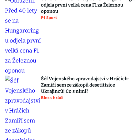
odjela první velká cena F1 za Železnou
oponou
F1 Sport
Šéf Vojenského zpravodajství v Hráčích:
Zamíří sem ze zákopů desetitisíce
Ukrajinců! Co s nimi?
Blesk hráči