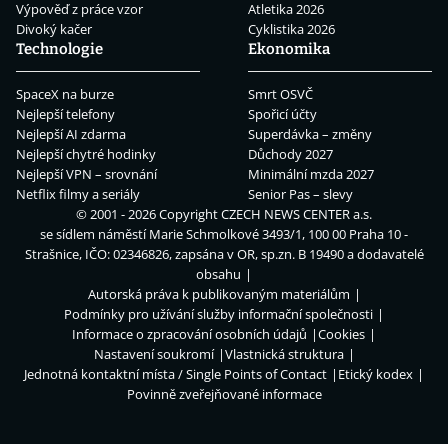
Výpověď z práce vzor
Atletika 2026
Divoký kačer
Cyklistika 2026
Technologie
Ekonomika
SpaceX na burze
Smrt OSVČ
Nejlepší telefony
Spořicí účty
Nejlepší AI zdarma
Superdávka – změny
Nejlepší chytré hodinky
Důchody 2027
Nejlepší VPN – srovnání
Minimální mzda 2027
Netflix filmy a seriály
Senior Pas – slevy
© 2001 - 2026 Copyright
CZECH NEWS CENTER a.s.
se sídlem náměstí Marie Schmolkové 3493/1, 100 00 Praha 10 -
Strašnice, IČO: 02346826, zapsána v OR, sp.zn. B 19490 a dodavatelé
obsahu
Autorská práva k publikovaným materiálům
Podmínky pro užívání služby informační společnosti
Informace o zpracování osobních údajů
Cookies
Nastavení soukromí
Vlastnická struktura
Jednotná kontaktní místa / Single Points of Contact
Etický kodex
Povinně zveřejňované informace