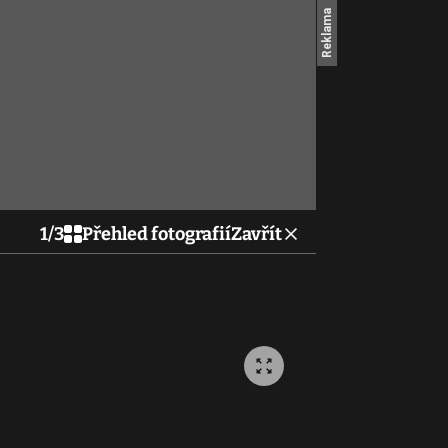
1
/
3
Přehled fotografií
Zavřít