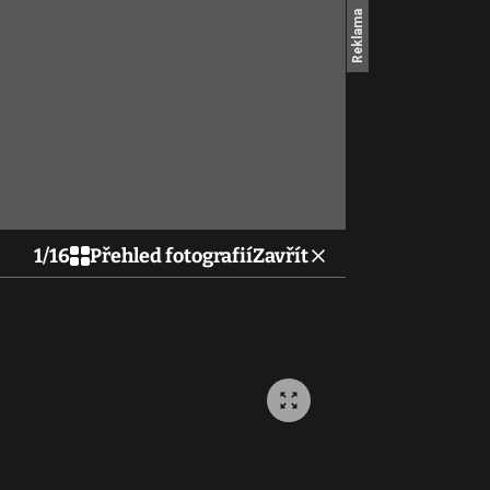
1
/
16
Přehled fotografií
Zavřít