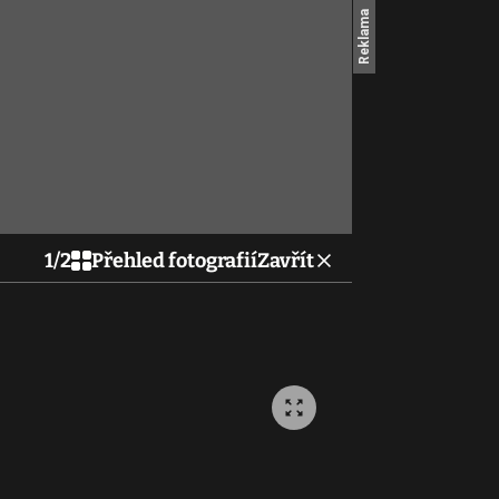
1
/
2
Přehled fotografií
Zavřít