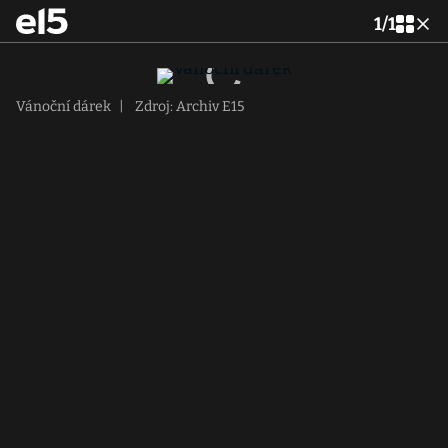
1
/
1
Vánoční dárek
|
Zdroj: Archiv E15