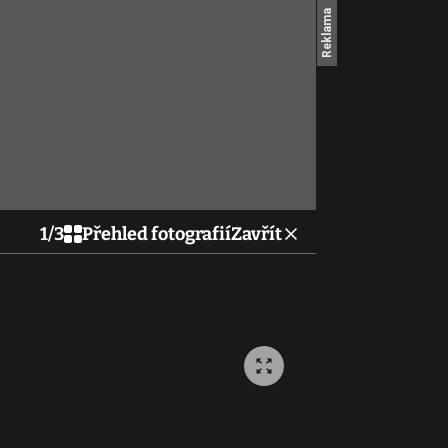
1
/
3
Přehled fotografií
Zavřít