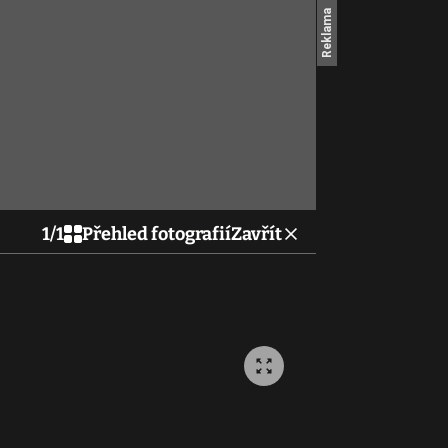
1
/
1
Přehled fotografií
Zavřít