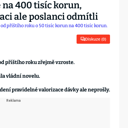
na 400 tisíc korun,
aci ale poslanci odmítli
Diskuze (
0
)
d příštího roku zřejmě vzroste.
a vládní novelu.
dení pravidelné valorizace dávky ale neprošly.