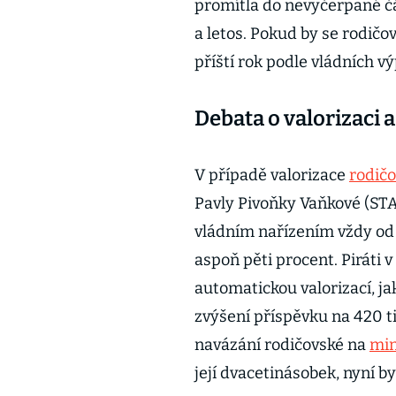
promítla do nevyčerpané čá
a letos. Pokud by se rodičov
příští rok podle vládních vý
Debata o valorizaci 
V případě valorizace
rodič
Pavly Pivoňky Vaňkové (ST
vládním nařízením vždy od 
aspoň pěti procent. Piráti 
automatickou valorizací, j
zvýšení příspěvku na 420 ti
navázání rodičovské na
min
její dvacetinásobek, nyní by 