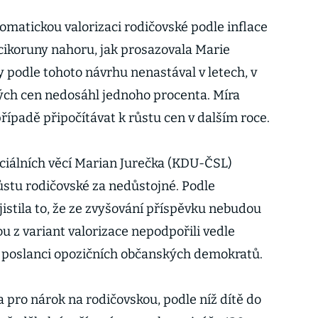
matickou valorizaci rodičovské podle inflace
cikoruny nahoru, jak prosazovala Marie
 podle tohoto návrhu nenastával v letech, v
kých cen nedosáhl jednoho procenta. Míra
řípadě připočítávat k růstu cen v dalším roce.
ociálních věcí Marian Jurečka (KDU-ČSL)
růstu rodičovské za nedůstojné. Podle
jistila to, že ze zvyšování příspěvku nebudou
u z variant valorizace nepodpořili vedle
i poslanci opozičních občanských demokratů.
pro nárok na rodičovskou, podle níž dítě do