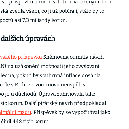
sti příspěvku u rodin s dětmi narozenými loni
ská zvedla všem, co ji už pobírají, stálo by to
počtů asi 7,3 miliardy korun.
a dalších úpravách
ovského příspěvku
Sněmovna odmítla návrh
AN) na uzákonění možnosti jeho zvyšování
ledna, pokud by souhrnná inflace dosáhla
v čele s Richterovou znovu neuspěli s
ako je u důchodů. Úprava zahrnovala také
síc korun. Další pirátský návrh předpokládal
imální mzdu
. Příspěvek by se vypočítával jako
činil 448 tisíc korun.