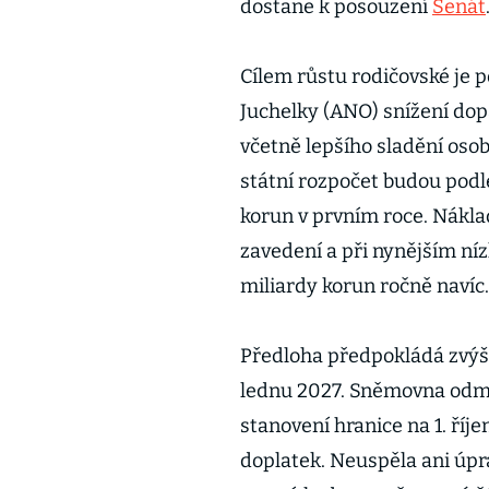
dostane k posouzení
Senát
Cílem růstu rodičovské je p
Juchelky (ANO) snížení dopa
včetně lepšího sladění oso
státní rozpočet budou podl
korun v prvním roce. Nákl
zavedení a při nynějším níz
miliardy korun ročně navíc.
Předloha předpokládá zvýše
lednu 2027. Sněmovna odmí
stanovení hranice na 1. říj
doplatek. Neuspěla ani úpra