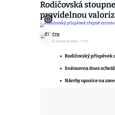
Rodičovská stoupne 
pravidelnou valoriz
ČTK
8. července 2026
·
11:10
Rodičovský příspěvek o
Sněmovna dnes schválil
Návrhy opozice na zave