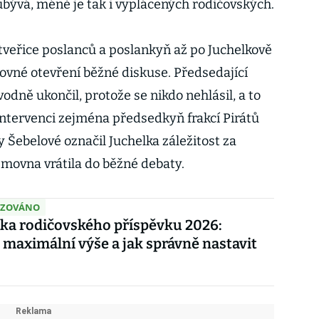
ubývá, méně je tak i vyplácených rodičovských.
čtveřice poslanců a poslankyň až po Juchelkově
ovné otevření běžné diskuse. Předsedající
dně ukončil, protože se nikdo nehlásil, a to
 intervenci zejména předsedkyň frakcí Pirátů
 Šebelové označil Juchelka záležitost za
movna vrátila do běžné debaty.
IZOVÁNO
ka rodičovského příspěvku 2026:
 maximální výše a jak správně nastavit