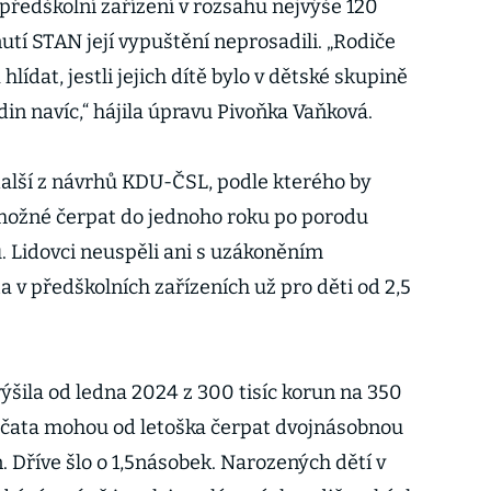
předškolní zařízení v rozsahu nejvýše 120
utí STAN její vypuštění neprosadili. „Rodiče
lídat, jestli jejich dítě bylo v dětské skupině
din navíc,“ hájila úpravu Pivoňka Vaňková.
alší z návrhů KDU-ČSL, podle kterého by
možné čerpat do jednoho roku po porodu
. Lidovci neuspěli ani s uzákoněním
ta v předškolních zařízeních už pro děti od 2,5
.
ýšila od ledna 2024 z 300 tisíc korun na 350
cerčata mohou od letoška čerpat dvojnásobnou
n. Dříve šlo o 1,5násobek. Narozených dětí v