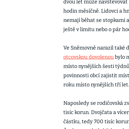
dvou let může navštěvovat 
hodin měsíčně. Lidovci a hn
nemají běhat se stopkami a h
ještě v limitu nebo o pár ho
Ve Sněmovně narazil také d
otcovskou dovolenou
bylo 
místo nynějších šesti týdnů
povinnosti obcí zajistit mís
roku místo nynějších tří let
Naposledy se rodičovská zv
tisíc korun. Dvojčata a ví
částku, tedy 700 tisíc koru