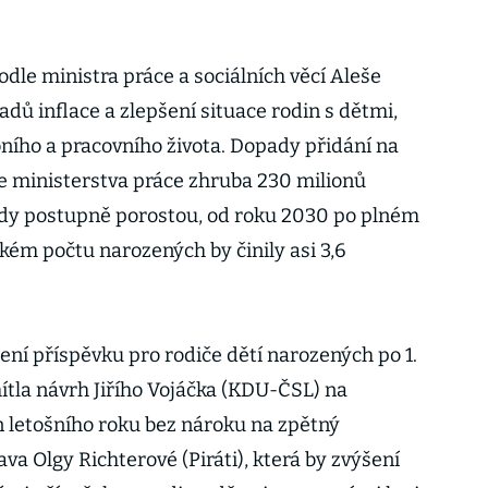
.
odle ministra práce a sociálních věcí Aleše
dů inflace a zlepšení situace rodin s dětmi,
bního a pracovního života. Dopady přidání na
e ministerstva práce zhruba 230 milionů
ady postupně porostou, od roku 2030 po plném
kém počtu narozených by činily asi 3,6
ní příspěvku pro rodiče dětí narozených po 1.
tla návrh Jiřího Vojáčka (KDU-ČSL) na
en letošního roku bez nároku na zpětný
va Olgy Richterové (Piráti), která by zvýšení