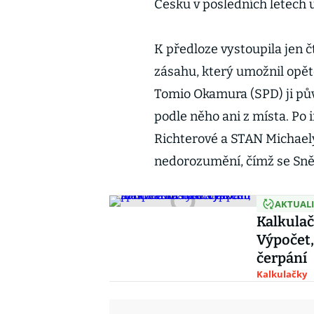
Česku v posledních letech 
K předloze vystoupila jen 
zásahu, který umožnil opět
Tomio Okamura (SPD) ji půvo
podle něho ani z místa. Po
Richterové a STAN Michaely
nedorozumění, čímž se Sně
AKTUAL
Kalkulač
Výpočet,
čerpání
Kalkulačky