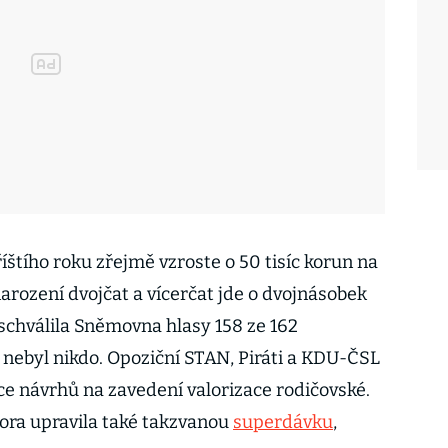
štího roku zřejmě vzroste o 50 tisíc korun na
narození dvojčat a vícerčat jde o dvojnásobek
 schválila Sněmovna hlasy 158 ze 162
 nebyl nikdo. Opoziční STAN, Piráti a KDU-ČSL
ce návrhů na zavedení valorizace rodičovské.
ora upravila také takzvanou
superdávku
,