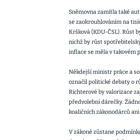
Sněmovna zamítla také auto
se zaokrouhlováním na tisí
Kršková (KDU-ČSL). Růst by
nichž by růst spotřebitels
inflace se měla v takovém p
Někdejší ministr práce a s
označil politické debaty o 
Richterové by valorizace za
předvolební dárečky. Žádno
koaličních zákonodárců an
V zákoně zůstane podmínka 