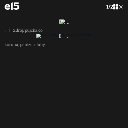
1
/
2
..
|
Zdroj: pujcka.co
koruna, peníze, dluhy