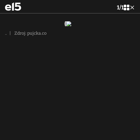
1
/
1
..
|
Zdroj: pujcka.co