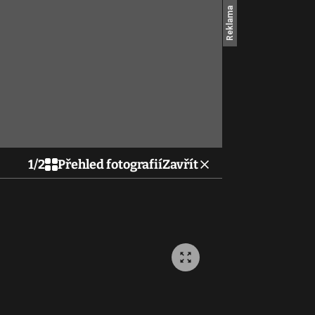
1
/
2
Přehled fotografií
Zavřít