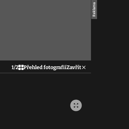
1
/
2
Přehled fotografií
Zavřít