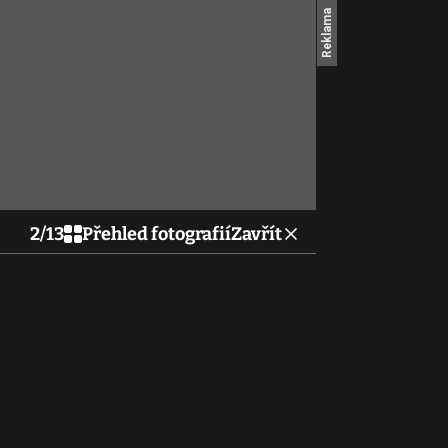
2
/
13
Přehled fotografií
Zavřít