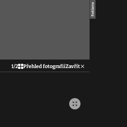
1
/
2
Přehled fotografií
Zavřít