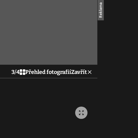
3
/
4
Přehled fotografií
Zavřít