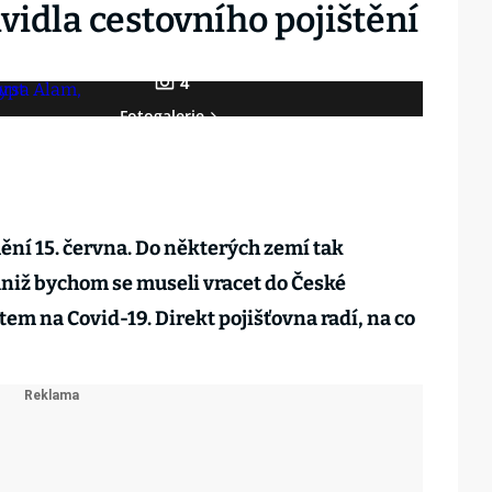
idla cestovního pojištění
4
Fotogalerie
mění 15. června. Do některých zemí tak
niž bychom se museli vracet do České
em na Covid-19. Direkt pojišťovna radí, na co