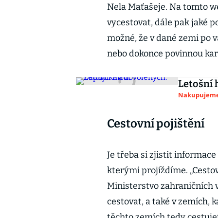
Nela Maťašeje. Na tomto we
vycestovat, dále pak jaké p
možné, že v dané zemi po v
nebo dokonce povinnou kar
Letošní 
Nakupujem
Cestovní pojištění
Je třeba si zjistit informac
kterými projíždíme. „Cestovn
Ministerstvo zahraničních 
cestovat, a také v zemích,
těchto zemích tedy cestujete