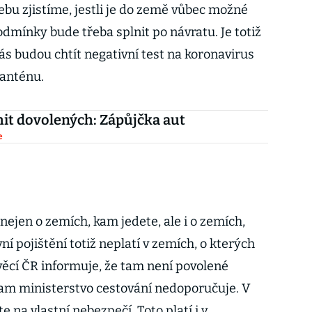
bu zjistíme, jestli je do země vůbec možné
odmínky bude třeba splnit po návratu. Je totiž
ás budou chtít negativní test na koronavirus
anténu.
hit dovolených: Zápůjčka aut
e
e nejen o zemích, kam jedete, ale i o zemích,
í pojištění totiž neplatí v zemích, o kterých
věcí ČR informuje, že tam není povolené
 kam ministerstvo cestování nedoporučuje. V
 na vlastní nebezpečí. Toto platí i v