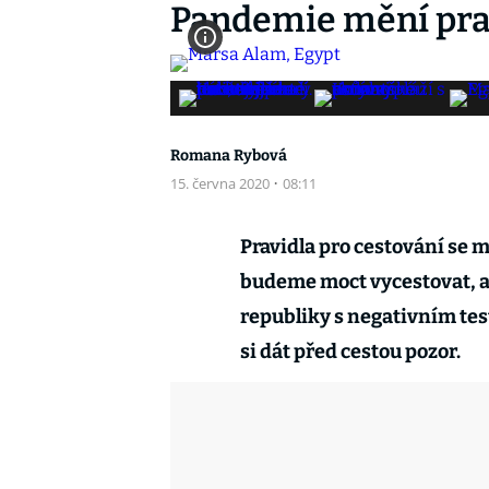
Pandemie mění prav
Romana Rybová
15. června 2020
·
08:11
Pravidla pro cestování se 
budeme moct vycestovat, a
republiky s negativním test
si dát před cestou pozor.