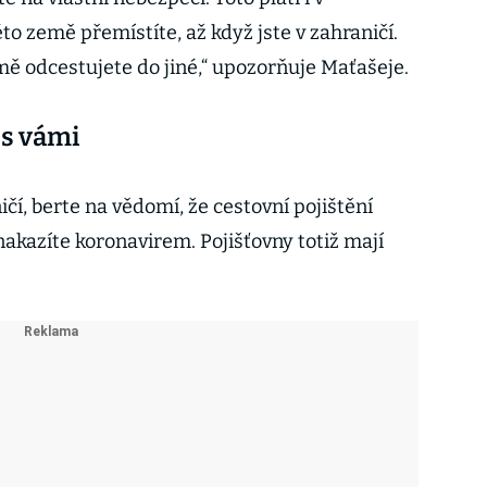
to země přemístíte, až když jste v zahraničí.
mě odcestujete do jiné,“ upozorňuje Maťašeje.
 s vámi
čí, berte na vědomí, že cestovní pojištění
 nakazíte koronavirem. Pojišťovny totiž mají