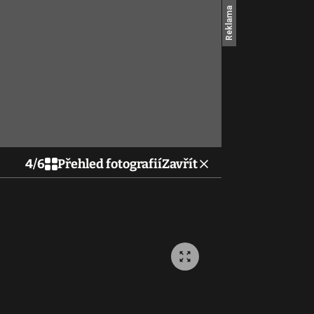
4
/
6
Přehled fotografií
Zavřít