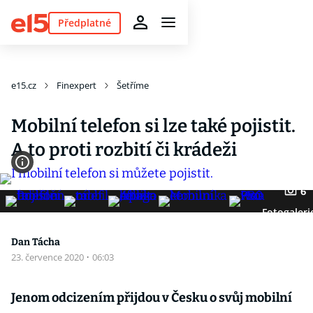
Předplatné
e15.cz
Finexpert
Šetříme
Mobilní telefon si lze také pojistit.
A to proti rozbití či krádeži
6
Fotogaleri
Dan Tácha
23. července 2020
·
06:03
Jenom odcizením přijdou v Česku o svůj mobilní