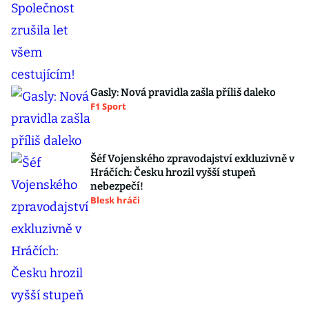
Gasly: Nová pravidla zašla příliš daleko
F1 Sport
Šéf Vojenského zpravodajství exkluzivně v
Hráčích: Česku hrozil vyšší stupeň
nebezpečí!
Blesk hráči