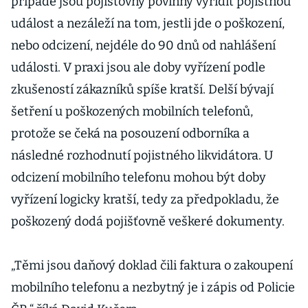
případě jsou pojišťovny povinny vyřídit pojistnou
událost a nezáleží na tom, jestli jde o poškození,
nebo odcizení, nejdéle do 90 dnů od nahlášení
události. V praxi jsou ale doby vyřízení podle
zkušeností zákazníků spíše kratší. Delší bývají
šetření u poškozených mobilních telefonů,
protože se čeká na posouzení odborníka a
následné rozhodnutí pojistného likvidátora. U
odcizení mobilního telefonu mohou být doby
vyřízení logicky kratší, tedy za předpokladu, že
poškozený dodá pojišťovně veškeré dokumenty.
„Těmi jsou daňový doklad čili faktura o zakoupení
mobilního telefonu a nezbytný je i zápis od Policie