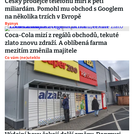
Český prodejce telefonů míří k pěti
miliardám. Pomohl mu obchod s Googlem
na několika trzích v Evropě
Byznys
Coca-Cola mizí z regálů obchodů, tekuté
zlato znovu zdraží. A oblíbená farma
mezitím změnila majitele
Co vám (ne)uteklo