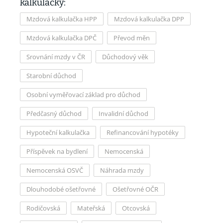
kalkulačky:
Mzdová kalkulačka HPP
Mzdová kalkulačka DPP
Mzdová kalkulačka DPČ
Převod měn
Srovnání mzdy v ČR
Důchodový věk
Starobní důchod
Osobní vyměřovací základ pro důchod
Předčasný důchod
Invalidní důchod
Hypoteční kalkulačka
Refinancování hypotéky
Příspěvek na bydlení
Nemocenská
Nemocenská OSVČ
Náhrada mzdy
Dlouhodobé ošetřovné
Ošetřovné OČR
Rodičovská
Mateřská
Otcovská