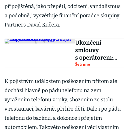
připojištěná, jako přepětí, odcizení, vandalismus
a podobně,“ vysvětluje finanční poradce skupiny
Partners David Kučera.
Ukončení
smlouvy
s operátorem:
Nyní bude vše
Šetříme
jednodušší a
rychlejší
K pojistným událostem poškozením přitom ale
dochází hlavně po pádu telefonu na zem,
vyražením telefonu z ruky, shozením ze stolu
v restauraci, kavárně, při hře dětí. Dále i po pádu
telefonu do bazénu, a dokonce i přejetím
automobilem. Takovéto poškození věci vlastním