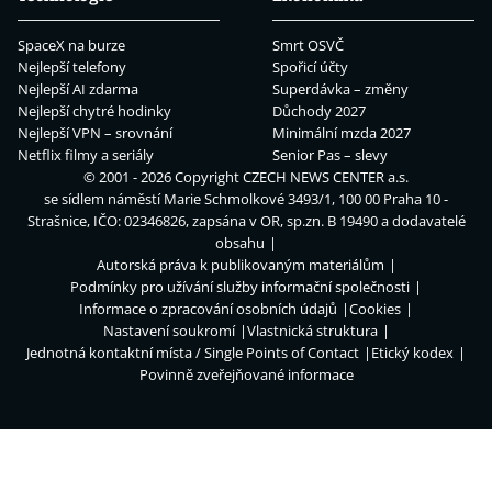
SpaceX na burze
Smrt OSVČ
Nejlepší telefony
Spořicí účty
Nejlepší AI zdarma
Superdávka – změny
Nejlepší chytré hodinky
Důchody 2027
Nejlepší VPN – srovnání
Minimální mzda 2027
Netflix filmy a seriály
Senior Pas – slevy
© 2001 - 2026 Copyright
CZECH NEWS CENTER a.s.
se sídlem náměstí Marie Schmolkové 3493/1, 100 00 Praha 10 -
Strašnice, IČO: 02346826, zapsána v OR, sp.zn. B 19490 a dodavatelé
obsahu
Autorská práva k publikovaným materiálům
Podmínky pro užívání služby informační společnosti
Informace o zpracování osobních údajů
Cookies
Nastavení soukromí
Vlastnická struktura
Jednotná kontaktní místa / Single Points of Contact
Etický kodex
Povinně zveřejňované informace