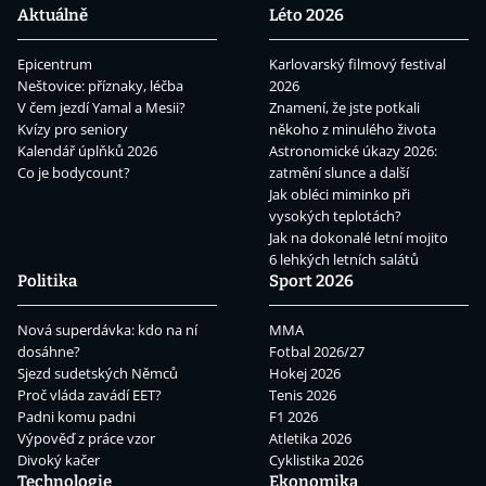
Aktuálně
Léto 2026
Epicentrum
Karlovarský filmový festival
Neštovice: příznaky, léčba
2026
V čem jezdí Yamal a Mesii?
Znamení, že jste potkali
Kvízy pro seniory
někoho z minulého života
Kalendář úplňků 2026
Astronomické úkazy 2026:
Co je bodycount?
zatmění slunce a další
Jak obléci miminko při
vysokých teplotách?
Jak na dokonalé letní mojito
6 lehkých letních salátů
Politika
Sport 2026
Nová superdávka: kdo na ní
MMA
dosáhne?
Fotbal 2026/27
Sjezd sudetských Němců
Hokej 2026
Proč vláda zavádí EET?
Tenis 2026
Padni komu padni
F1 2026
Výpověď z práce vzor
Atletika 2026
Divoký kačer
Cyklistika 2026
Technologie
Ekonomika