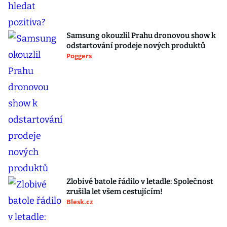
Samsung okouzlil Prahu dronovou show k
odstartování prodeje nových produktů
Poggers
Zlobivé batole řádilo v letadle: Společnost
zrušila let všem cestujícím!
Blesk.cz