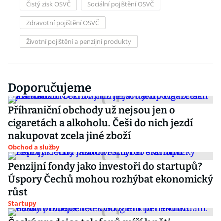
Čistý zisk OSVČ
Sociální pojištění OSVČ
Zdravotní pojištění OSVČ
Životní pojištění a penzijní produkty
Doporučujeme
Příhraniční obchody už nejsou jen o
cigaretách a alkoholu. Češi do nich jezdí
nakupovat zcela jiné zboží
Obchod a služby
Penzijní fondy jako investoři do startupů?
Úspory Čechů mohou rozhýbat ekonomický
růst
Startupy