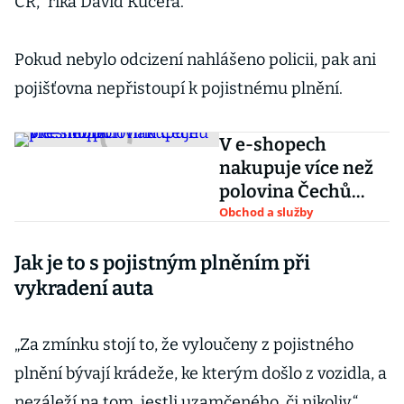
ČR,“ říká David Kučera.
Pokud nebylo odcizení nahlášeno policii, pak ani
pojišťovna nepřistoupí k pojistnému plnění.
V e-shopech
nakupuje více než
polovina Čechů
přes mobil
Obchod a služby
Jak je to s pojistným plněním při
vykradení auta
„Za zmínku stojí to, že vyloučeny z pojistného
plnění bývají krádeže, ke kterým došlo z vozidla, a
nezáleží na tom, jestli uzamčeného, či nikoliv,“