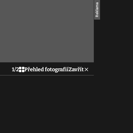
1
/
2
Přehled fotografií
Zavřít