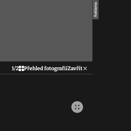
1
/
2
Přehled fotografií
Zavřít