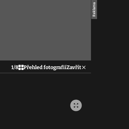
1
/
8
Přehled fotografií
Zavřít