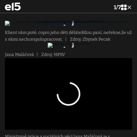
1
/
7
Klient vám poté, copro jeho děti děláteBílou paní, neřekne,že už
s vámi nechcespolupracovat.
|
Zdroj: Zbynek Pecak
Jana Maláčová
|
Zdroj: MPSV
Ministryně práce a sociálních věcí Jana Maláčová je s