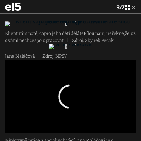
3
/
7
Klient vám poté, copro jeho děti děláteBílou paní, neřekne,že už
s vámi nechcespolupracovat.
|
Zdroj: Zbynek Pecak
Jana Maláčová
|
Zdroj: MPSV
Ministryně práce a sociálních věcí Jana Maláčová je s