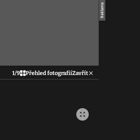
1
/
9
Přehled fotografií
Zavřít