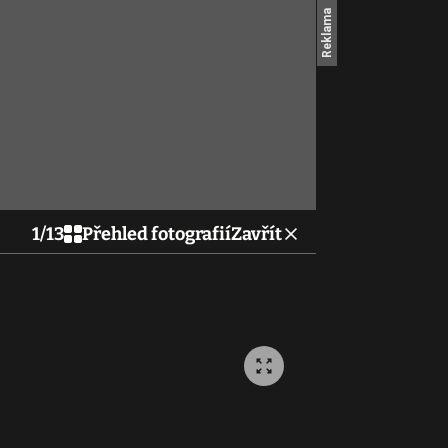
1
/
13
Přehled fotografií
Zavřít