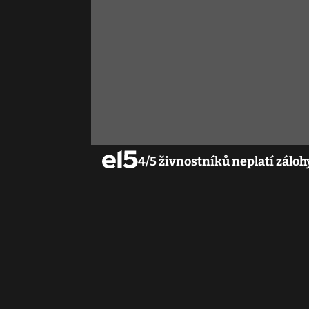
4/5 živnostníků neplatí záloh