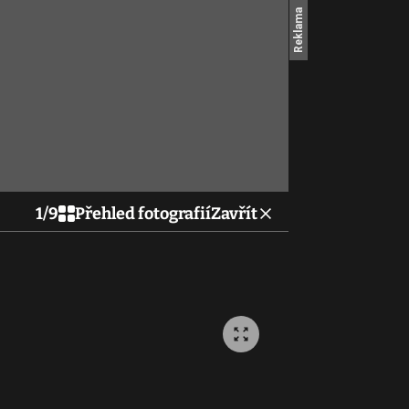
1
/
9
Přehled fotografií
Zavřít